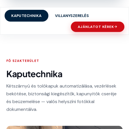
KAPUTECHNIKA
VILLANYSZERELÉS
AJÁNLATOT KÉREK
FŐ SZAKTERÜLET
Kaputechnika
Kétszárnyú és tolókapuk automatizálása, vezérlések
bekötése, biztonsági kiegészítők, kapunyitók cseréje
és beüzemelése — valós helyszíni fotókkal
dokumentálva.