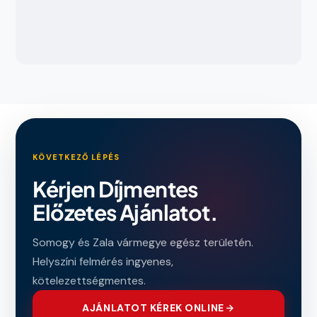
KÖVETKEZŐ LÉPÉS
Kérjen Díjmentes
Előzetes Ajánlatot.
Somogy és Zala vármegye egész területén.
Helyszíni felmérés ingyenes,
kötelezettségmentes.
AJÁNLATOT KÉREK ONLINE