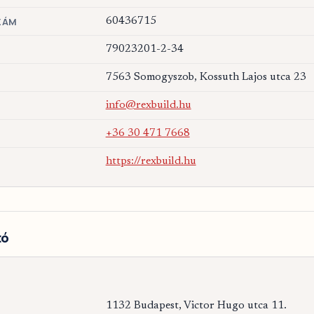
ZÁM
60436715
79023201-2-34
7563 Somogyszob, Kossuth Lajos utca 23
info@rexbuild.hu
+36 30 471 7668
https://rexbuild.hu
tó
1132 Budapest, Victor Hugo utca 11.