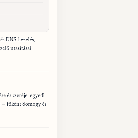
 és DNS-kezelés,
zelő utasításai
e és cseréje, egyedi
iz — főként Somogy és