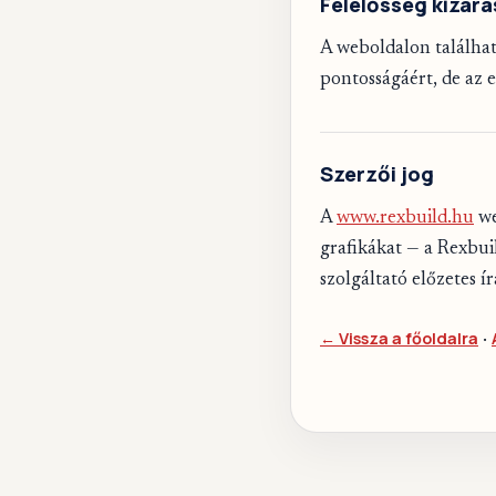
Felelősség kizárá
A weboldalon találhat
pontosságáért, de az e
Szerzői jog
A
www.rexbuild.hu
we
grafikákat — a Rexbuil
szolgáltató előzetes í
← Vissza a főoldalra
·