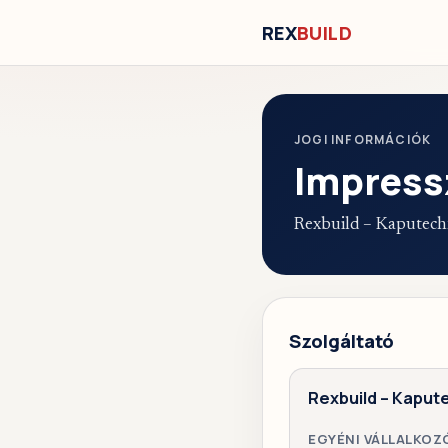
REX
BUILD
JOGI INFORMÁCIÓK
Impres
Rexbuild – Kaputechn
Szolgáltató
Rexbuild – Kaput
EGYÉNI VÁLLALKOZ