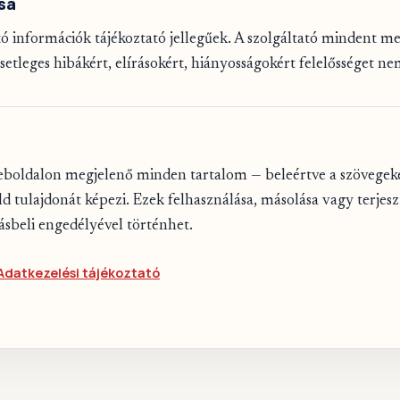
sa
ó információk tájékoztató jellegűek. A szolgáltató mindent me
setleges hibákért, elírásokért, hiányosságokért felelősséget nem
boldalon megjelenő minden tartalom — beleértve a szövegeket
d tulajdonát képezi. Ezek felhasználása, másolása vagy terjesz
rásbeli engedélyével történhet.
Adatkezelési tájékoztató