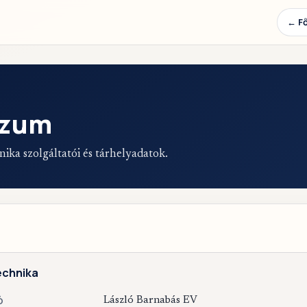
← Fő
szum
ika szolgáltatói és tárhelyadatok.
echnika
Ó
László Barnabás EV