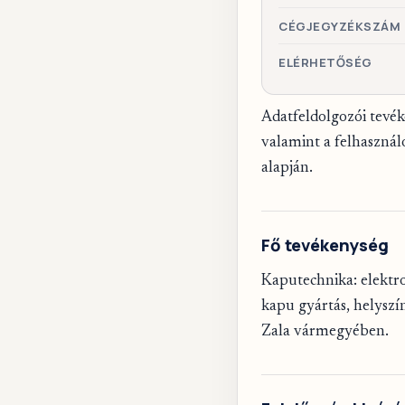
CÉGJEGYZÉKSZÁM
ELÉRHETŐSÉG
Adatfeldolgozói tevék
valamint a felhasználó
alapján.
Fő tevékenység
Kaputechnika: elektro
kapu gyártás, helyszí
Zala vármegyében.