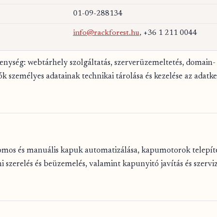
01-09-288134
info@rackforest.hu
, +36 1 211 0044
enység: webtárhely szolgáltatás, szerverüzemeltetés, domain-
k személyes adatainak technikai tárolása és kezelése az adatke
mos és manuális kapuk automatizálása, kapumotorok telepítés
ni szerelés és beüzemelés, valamint kapunyitó javítás és szerv