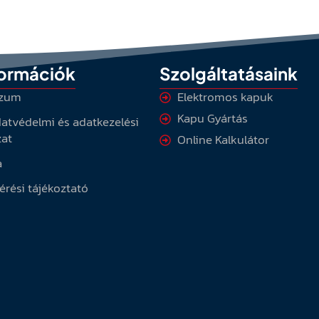
formációk
Szolgáltatásaink
szum
Elektromos kapuk
Kapu Gyártás
atvédelmi és adatkezelési
zat
Online Kalkulátor
a
érési tájékoztató