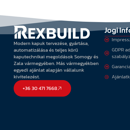
Jogi In
Impres
Modern kapuk tervezése, gyártása,
GDPR ad
automatizálása és teljes körű
szabály
kaputechnikai megoldások Somogy és
Zala vármegyében. Más vármegyékben
Garanci
egyedi ajánlat alapján vállalunk
Ajánlatk
kivitelezést.
+36 30 471 7668