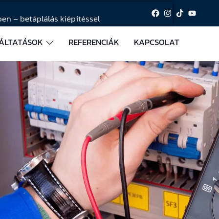
en – betáplálás kiépítéssel
ÁLTATÁSOK
REFERENCIÁK
KAPCSOLAT