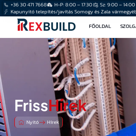
+36 30 471 7668
H-P: 8:00 – 17:30
Sz: 9:00 – 14:00
Kapunyitó telepítés/javítás Somogy és Zala vármegyéb
FŐOLDAL
SZOLG
Friss
Hírek
Nyitó
Hírek